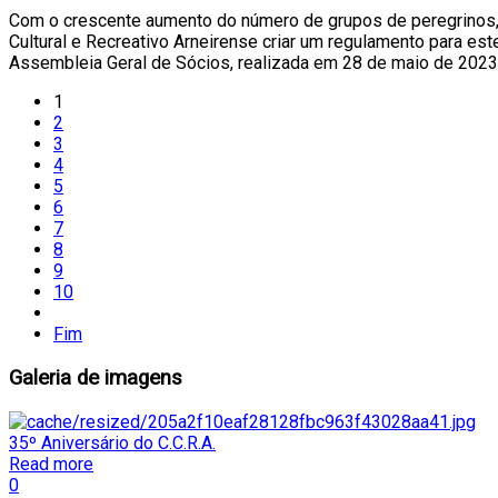
Com o crescente aumento do número de grupos de peregrinos, qu
Cultural e Recreativo Arneirense criar um regulamento para es
Assembleia Geral de Sócios, realizada em 28 de maio de 2023,
1
2
3
4
5
6
7
8
9
10
Fim
Galeria
de imagens
35º Aniversário do C.C.R.A.
Read more
0