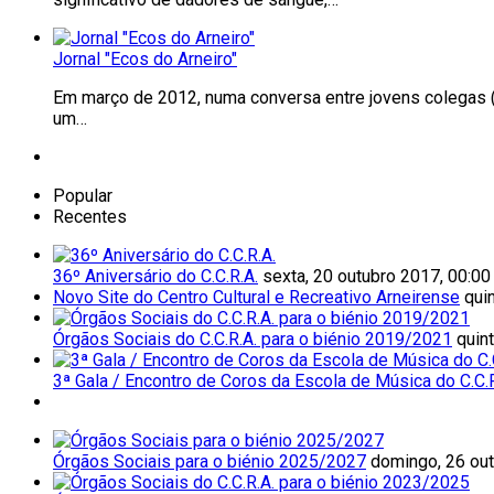
Jornal "Ecos do Arneiro"
Em março de 2012, numa conversa entre jovens colegas (D
um…
Popular
Recentes
36º Aniversário do C.C.R.A.
sexta, 20 outubro 2017, 00:00
Novo Site do Centro Cultural e Recreativo Arneirense
qui
Órgãos Sociais do C.C.R.A. para o biénio 2019/2021
quin
3ª Gala / Encontro de Coros da Escola de Música do C.C.R
Órgãos Sociais para o biénio 2025/2027
domingo, 26 out