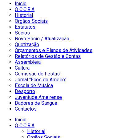
Início
O C.C.R.A
Historial
Orgãos Sociais
Estatutos
Sócios
Novo Sócio / Atualização
Quotização
Orçamentos e Planos de Atividades
Relatórios de Gestão e Contas
Assembleia
Cultura
Comissão de Festas
Jornal "Ecos do Arneiro"
Escola de Música
Desporto
Juventude Arneirense
Dadores de Sangue
Contactos
Início
O C.C.R.A
Historial
Orgãos Sociais