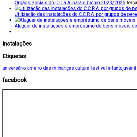
Órgãos Sociais do C.C.R.A. para o biénio 2023/2025
terça
Utilização das instalações do C.C.R.A. por grupos de per
Aluguer de instalações e empréstimo de bens móveis do 
Instalações
Etiquetas
aniversário
arneiro das milhariças
cultura
festival
infantojuveni
facebook